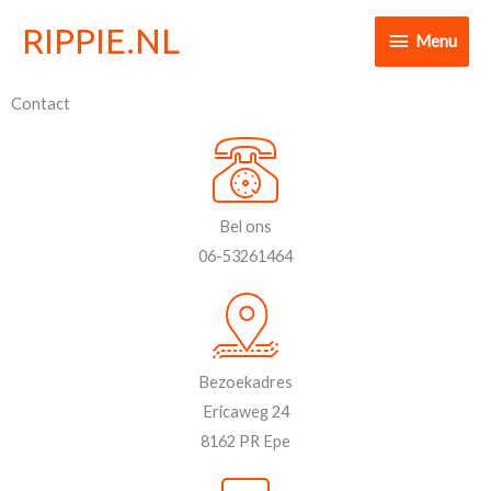
Ga
RIPPIE.NL
Menu
Menu
naar
de
inhoud
Contact
Bel ons
06-53261464
Bezoekadres
Ericaweg 24
8162 PR Epe