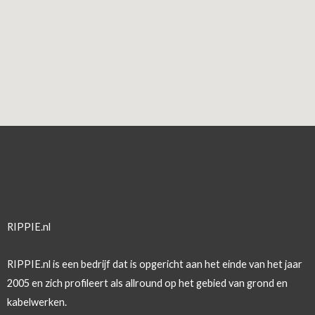
k
n
l
g
a
r
i
n
g
RIPPIE.nl
RIPPIE.nl is een bedrijf dat is opgericht aan het einde van het jaar
2005 en zich profileert als allround op het gebied van grond en
kabelwerken.