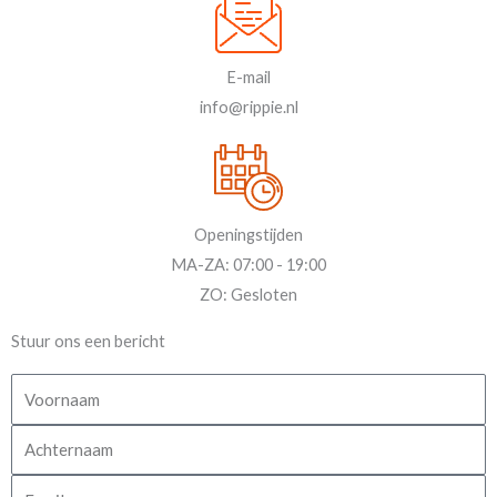
E-mail
info@rippie.nl
Openingstijden
MA-ZA: 07:00 - 19:00
ZO: Gesloten
Stuur ons een bericht
V
o
A
o
c
r
E